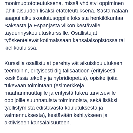
monimuotototeutuksena, missä yhdistyi oppiminen
lähitilaisuuden lisäksi etätoteutuksena. Sastamalaan
saapui aikuiskoulutusoppilaitoksista henkilökuntaa
Saksasta ja Espanjasta viikon kestävälle
täydennyskoulutuskurssille. Osallistujat
työskentelevät kotimaissaan kansalaisopistossa tai
kielikouluissa.
Kurssilla osallistujat perehtyivät aikuiskoulutuksen
teemoihin, erityisesti digitalisaatioon (erityisesti
keskiössä tekoäly ja hybridiopetus), opiskelijoita
tukevaan toimintaan (esimerkkejä
maahanmuuttajille ja erityistä tukea tarvitseville
oppijoille suunnatuista toiminnoista, sekä lisäksi
työllistymistä edistävästä koulutuksesta ja
valmennuksesta), kestävään kehitykseen ja
aktiiviseen kansalaisuuteen.