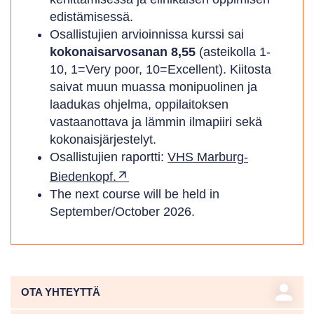
edistämisessä.
Osallistujien arvioinnissa kurssi sai
kokonaisarvosanan 8,55
(asteikolla 1-
10, 1=Very poor, 10=Excellent). Kiitosta
saivat muun muassa monipuolinen ja
laadukas ohjelma, oppilaitoksen
vastaanottava ja lämmin ilmapiiri sekä
kokonaisjärjestelyt.
Osallistujien raportti:
VHS Marburg-
Biedenkopf.
The next course will be held in
September/October 2026.
person
OTA YHTEYTTÄ