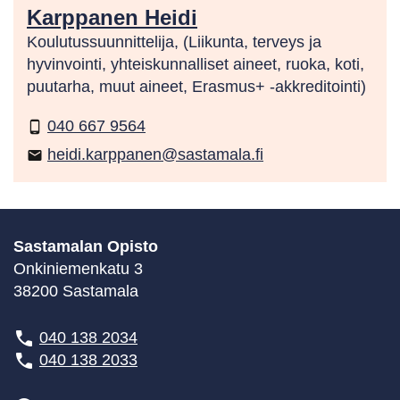
Karppanen Heidi
Koulutussuunnittelija, (Liikunta, terveys ja
hyvinvointi, yhteiskunnalliset aineet, ruoka, koti,
puutarha, muut aineet, Erasmus+ -akkreditointi)
040 667 9564
phone_android
heidi.karppanen@sastamala.fi
email
Sastamalan Opisto
Onkiniemenkatu 3
38200 Sastamala
040 138 2034
040 138 2033