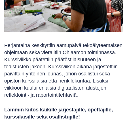
Perjantaina keskityttiin aamupäivä tekoälyteemaisen
ohjelmaan sekä vierailtiin Ohjaamon toiminnassa.
Kurssiviikko päätettiin päätöstilaisuuteen ja
todistusten jakoon. Kurssiviikon aikana järjestettiin
päivittäin yhteinen lounas, johon osallistui sekä
opiston kurssilaisia että henkilökuntaa. Lisäksi
viikkoon kuului erilaisia digitaalisten alustojen
reflektointi- ja raportointitehtäviä.
Lämmin kiitos kaikille järjestäjille, opettajille,
kurssilaisille sekä osallistujille!