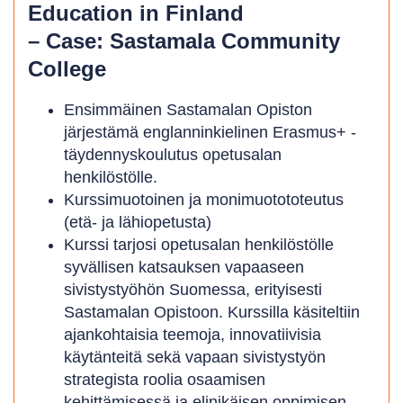
Education in Finland
– Case: Sastamala Community
College
Ensimmäinen Sastamalan Opiston
järjestämä englanninkielinen Erasmus+ -
täydennyskoulutus opetusalan
henkilöstölle.
Kurssimuotoinen ja monimuotototeutus
(etä- ja lähiopetusta)
Kurssi tarjosi opetusalan henkilöstölle
syvällisen katsauksen vapaaseen
sivistystyöhön Suomessa, erityisesti
Sastamalan Opistoon. Kurssilla käsiteltiin
ajankohtaisia teemoja, innovatiivisia
käytänteitä sekä vapaan sivistystyön
strategista roolia osaamisen
kehittämisessä ja elinikäisen oppimisen