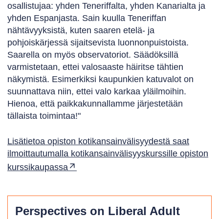
osallistujaa: yhden Teneriffalta, yhden Kanarialta ja
yhden Espanjasta. Sain kuulla Teneriffan
nähtävyyksistä, kuten saaren etelä- ja
pohjoiskärjessä sijaitsevista luonnonpuistoista.
Saarella on myös observatoriot. Säädöksillä
varmistetaan, ettei valosaaste häiritse tähtien
näkymistä. Esimerkiksi kaupunkien katuvalot on
suunnattava niin, ettei valo karkaa yläilmoihin.
Hienoa, että paikkakunnallamme järjestetään
tällaista toimintaa!"
Lisätietoa opiston kotikansainvälisyydestä saat
ilmoittautumalla kotikansainvälisyyskurssille opiston
kurssikaupassa
Perspectives on Liberal Adult