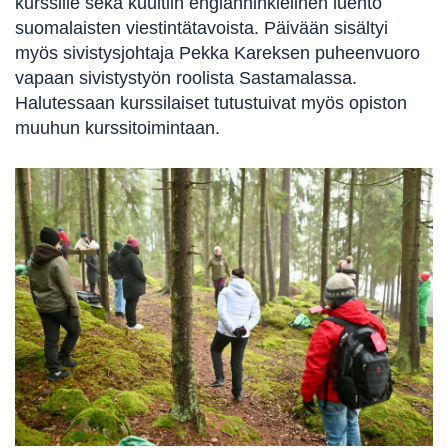
kurssille sekä kuultiin englanninkielinen luento
suomalaisten viestintätavoista. Päivään sisältyi
myös sivistysjohtaja Pekka Kareksen puheenvuoro
vapaan sivistystyön roolista Sastamalassa.
Halutessaan kurssilaiset tutustuivat myös opiston
muuhun kurssitoimintaan.