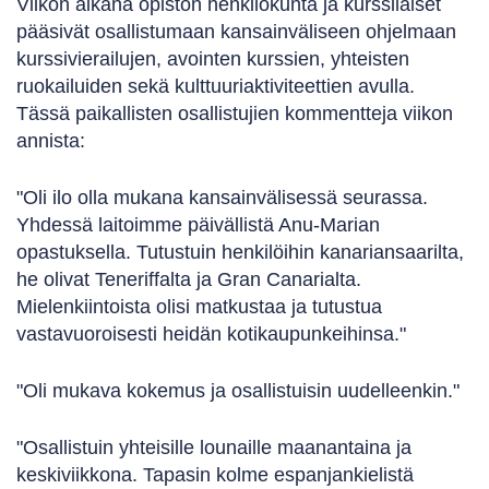
Viikon aikana opiston henkilökunta ja kurssilaiset
pääsivät osallistumaan kansainväliseen ohjelmaan
kurssivierailujen, avointen kurssien, yhteisten
ruokailuiden sekä kulttuuriaktiviteettien avulla.
Tässä paikallisten osallistujien kommentteja viikon
annista:
"Oli ilo olla mukana kansainvälisessä seurassa.
Yhdessä laitoimme päivällistä Anu-Marian
opastuksella. Tutustuin henkilöihin kanariansaarilta,
he olivat Teneriffalta ja Gran Canarialta.
Mielenkiintoista olisi matkustaa ja tutustua
vastavuoroisesti heidän kotikaupunkeihinsa."
"Oli mukava kokemus ja osallistuisin uudelleenkin."
"Osallistuin yhteisille lounaille maanantaina ja
keskiviikkona. Tapasin kolme espanjankielistä