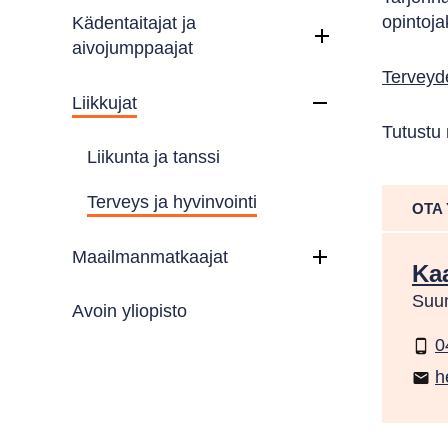
opintoj
Kädentaitajat ja
aivojumppaajat
Terveyde
Liikkujat
Tutustu
Liikunta ja tanssi
Terveys ja hyvinvointi
OTA
Maailmanmatkaajat
Kaa
Suun
Avoin yliopisto
0
phone_android
h
email