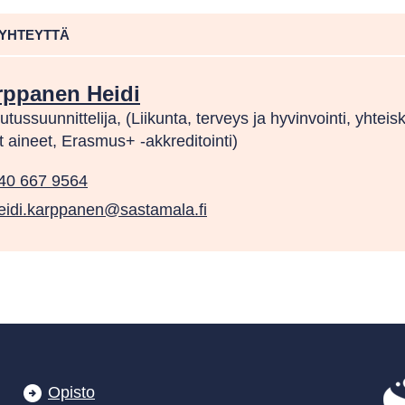
 YHTEYTTÄ
rppanen Heidi
utussuunnittelija, (Liikunta, terveys ja hyvinvointi, yhteis
 aineet, Erasmus+ -akkreditointi)
40 667 9564
eidi.karppanen@sastamala.fi
Opisto