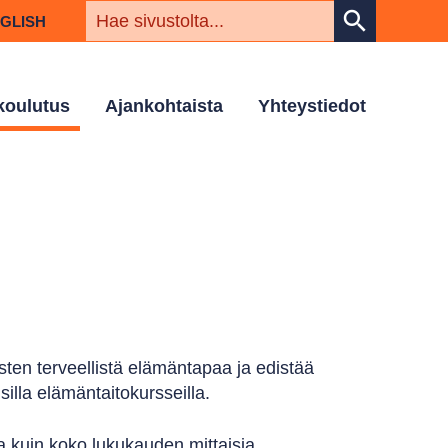
HAKUSAN
search
NGLISH
 koulutus
Ajankohtaista
Yhteystiedot
sten terveellistä elämäntapaa ja edistää
illa elämäntaitokursseilla.
ja kuin koko lukukauden mittaisia