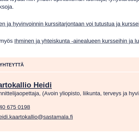
aksoja.
n ja hyvinvoinnin kurssitarjontaan voi tutustua ja kursse
 myös
Ihminen ja yhteiskunta -ainealueen kursseihin ja lu
 YHTEYTTÄ
rtokallio Heidi
nittelijaopettaja, (Avoin yliopisto, liikunta, terveys ja hyv
40 675 0198
eidi.kaartokallio@sastamala.fi