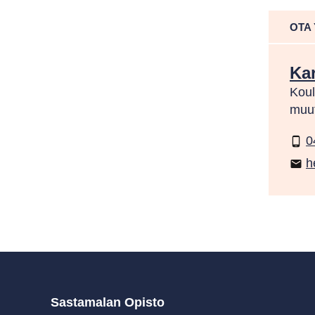
OTA
Ka
Koul
muut
0
phone_android
h
email
Sastamalan Opisto