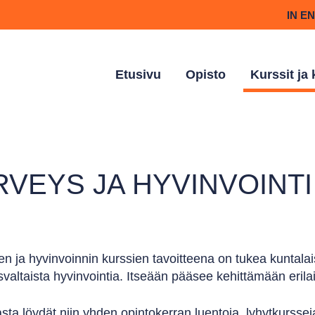
IN E
Etusivu
Opisto
Kurssit ja
RVEYS JA HYVINVOINTI
n ja hyvinvoinnin kurssien tavoitteena on tukea kuntalai
valtaista hyvinvointia. Itseään pääsee kehittämään erilais
sta löydät niin yhden opintokerran luentoja, lyhytkursse