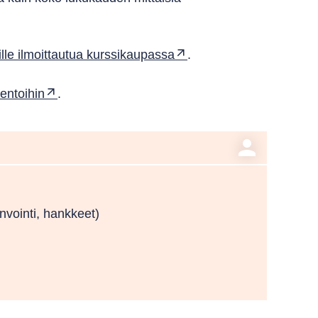
ille ilmoittautua kurssikaupassa
.
entoihin
.
person
invointi, hankkeet)