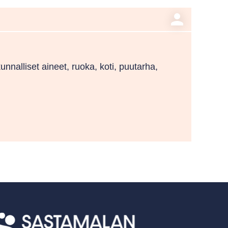
person
kunnalliset aineet, ruoka, koti, puutarha,