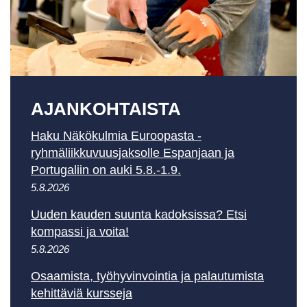
AJAN­KOHTAISTA
Haku Näkökulmia Euroopasta -
ryhmäliikkuvuusjaksolle Espanjaan ja
Portugaliin on auki 5.8.-1.9.
5.8.2026
Uuden kauden suunta kadoksissa? Etsi
kompassi ja voita!
5.8.2026
Osaamista, työhyvinvointia ja palautumista
kehittäviä kursseja