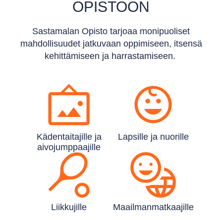
OPISTOON
Sastamalan Opisto tarjoaa monipuoliset
mahdollisuudet jatkuvaan oppimiseen, itsensä
kehittämiseen ja harrastamiseen.
Käden­taitajille ja
Lapsille ja nuorille
aivo­jumppaajille
Liikkujille
Maailman­matkaajille