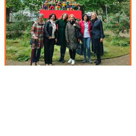
ERASMUS+ -MATKA­
TARINOITA MAAILMALTA
Opisto järjestää aikuisopiskelijoiden ja
opettajien opintomatkoja ulkomaille
Erasmus+ -hankerahoituksella.