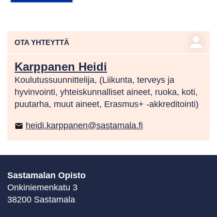
person
OTA YHTEYTTÄ
Karppanen Heidi
Koulutussuunnittelija, (Liikunta, terveys ja
hyvinvointi, yhteiskunnalliset aineet, ruoka, koti,
puutarha, muut aineet, Erasmus+ -akkreditointi)
heidi.karppanen@sastamala.fi
email
Sastamalan Opisto
Onkiniemenkatu 3
38200 Sastamala