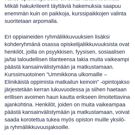
Mikäli hakukriteerit täyttäviä hakemuksia saapuu
enemmän kuin on paikkoja, kurssipaikkojen valinta
suoritetaan arpomalla.
Eri oppiaineiden ryhmäliikkuvuuksien lisäksi
kohderyhmänä osassa opiskelijaliikkuvuuksista ovat
henkilöt, joilla on psyykkisen, fyysisen, sosiaalisen
ja/tai taloudellisen tilanteensa takia muita vaikeampi
päästä kansainvälistymään ja matkustamaan.
Kurssimuotoinen ”Ummikkona ulkomaille –
Elinikäistä oppimista matkailun keinoin” -opintojakso
järjestetään kerran lukuvuodessa ja siihen haetaan
erillisen avoimen haun kautta erikseen ilmoitettavina
ajankohtina. Henkilöt, joiden on muita vaikeampaa
päästä kansainvälistymään ja matkustamaan, voivat
saada korotettua tukea myös opiston muille yksilö-
ja ryhmäliikkuvuusjaksoille.