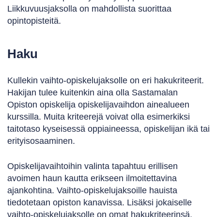
Liikkuvuusjaksolla on mahdollista suorittaa
opintopisteitä.
Haku
Kullekin vaihto-opiskelujaksolle on eri hakukriteerit.
Hakijan tulee kuitenkin aina olla Sastamalan
Opiston opiskelija opiskelijavaihdon ainealueen
kurssilla. Muita kriteerejä voivat olla esimerkiksi
taitotaso kyseisessä oppiaineessa, opiskelijan ikä tai
erityisosaaminen.
Opiskelijavaihtoihin valinta tapahtuu erillisen
avoimen haun kautta erikseen ilmoitettavina
ajankohtina. Vaihto-opiskelujaksoille hauista
tiedotetaan opiston kanavissa. Lisäksi jokaiselle
vaihto-opiskelujaksolle on omat hakukriteerinsä.