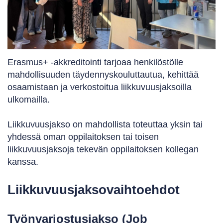
Erasmus+ -akkreditointi tarjoaa henkilöstölle
mahdollisuuden täydennyskouluttautua, kehittää
osaamistaan ja verkostoitua liikkuvuusjaksoilla
ulkomailla.
Liikkuvuusjakso on mahdollista toteuttaa yksin tai
yhdessä oman oppilaitoksen tai toisen
liikkuvuusjaksoja tekevän oppilaitoksen kollegan
kanssa.
Liikkuvuus­jaksovaihtoehdot
Työnvarjostusjakso (Job