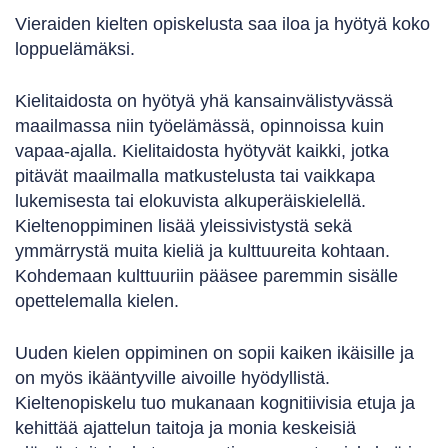
Vieraiden kielten opiskelusta saa iloa ja hyötyä koko
loppuelämäksi.
Kielitaidosta on hyötyä yhä kansainvälistyvässä
maailmassa niin työelämässä, opinnoissa kuin
vapaa-ajalla. Kielitaidosta hyötyvät kaikki, jotka
pitävät maailmalla matkustelusta tai vaikkapa
lukemisesta tai elokuvista alkuperäiskielellä.
Kieltenoppiminen lisää yleissivistystä sekä
ymmärrystä muita kieliä ja kulttuureita kohtaan.
Kohdemaan kulttuuriin pääsee paremmin sisälle
opettelemalla kielen.
Uuden kielen oppiminen on sopii kaiken ikäisille ja
on myös ikääntyville aivoille hyödyllistä.
Kieltenopiskelu tuo mukanaan kognitiivisia etuja ja
kehittää ajattelun taitoja ja monia keskeisiä