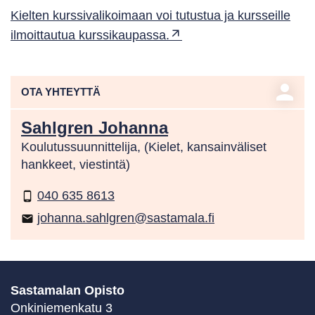
Kielten kurssivalikoimaan voi tutustua ja kursseille
ilmoittautua kurssikaupassa.
person
OTA YHTEYTTÄ
Sahlgren Johanna
Koulutussuunnittelija, (Kielet, kansainväliset
hankkeet, viestintä)
040 635 8613
phone_android
johanna.sahlgren@sastamala.fi
email
Sastamalan Opisto
Onkiniemenkatu 3