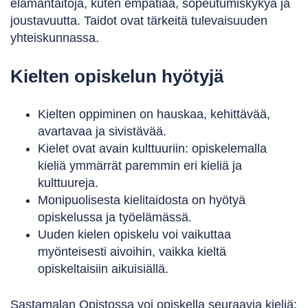
elämäntaitoja, kuten empatiaa, sopeutumiskykyä ja
joustavuutta. Taidot ovat tärkeitä tulevaisuuden
yhteiskunnassa.
Kielten opiskelun hyötyjä
Kielten oppiminen on hauskaa, kehittävää,
avartavaa ja sivistävää.
Kielet ovat avain kulttuuriin: opiskelemalla
kieliä ymmärrät paremmin eri kieliä ja
kulttuureja.
Monipuolisesta kielitaidosta on hyötyä
opiskelussa ja työelämässä.
Uuden kielen opiskelu voi vaikuttaa
myönteisesti aivoihin, vaikka kieltä
opiskeltaisiin aikuisiällä.
Sastamalan Opistossa voi opiskella seuraavia kieliä: