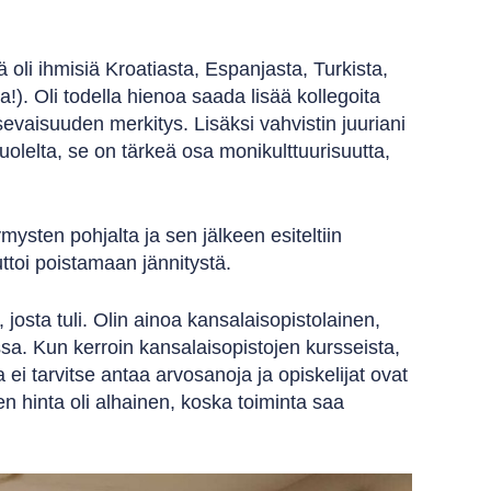
i ihmisiä Kroatiasta, Espanjasta, Turkista,
). Oli todella hienoa saada lisää kollegoita
evaisuuden merkitys. Lisäksi vahvistin juuriani
olelta, se on tärkeä osa monikulttuurisuutta,
sten pohjalta ja sen jälkeen esiteltiin
uttoi poistamaan jännitystä.
josta tuli. Olin ainoa kansalaisopistolainen,
ssa. Kun kerroin kansalaisopistojen kursseista,
 ei tarvitse antaa arvosanoja ja opiskelijat ovat
ien hinta oli alhainen, koska toiminta saa