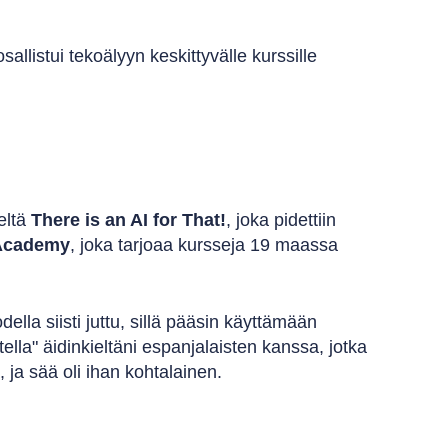
sallistui tekoälyyn keskittyvälle kurssille
eltä
There is an AI for That!
, joka pidettiin
 Academy
, joka tarjoaa kursseja 19 maassa
della siisti juttu, sillä pääsin käyttämään
ella" äidinkieltäni espanjalaisten kanssa, jotka
, ja sää oli ihan kohtalainen.