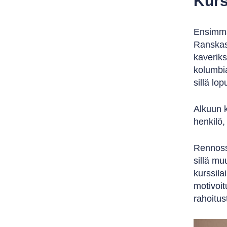
Kurs
Ensimmä
Ranskast
kaveriks
kolumbia
sillä lo
Alkuun k
henkilö,
Rennossa
sillä mu
kurssila
motivoit
rahoitust