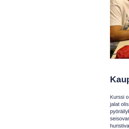
Kaup
Kurssi ol
jalat ol
pyöräily
seisovan
huristiv