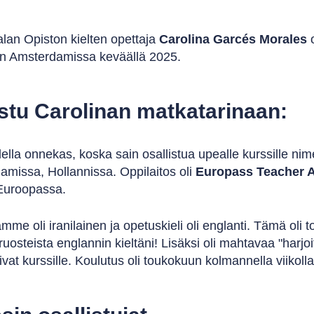
lan Opiston kielten opettaja
Carolina Garcés Morales
o
in Amsterdamissa keväällä 2025.
stu Carolinan matkatarinaan:
ella onnekas, koska sain osallistua upealle kurssille nim
missa, Hollannissa. Oppilaitos oli
Europass Teacher
Euroopassa.
mme oli iranilainen ja opetuskieli oli englanti. Tämä oli to
uosteista englannin kieltäni! Lisäksi oli mahtavaa "harjoit
uivat kurssille. Koulutus oli toukokuun kolmannella viikolla