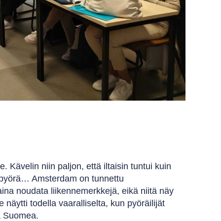
. Kävelin niin paljon, että iltaisin tuntui kuin
ata pyörä… Amsterdam on tunnettu
 aina noudata liikennemerkkejä, eikä niitä näy
 näytti todella vaaralliselta, kun pyöräilijät
sta Suomea.