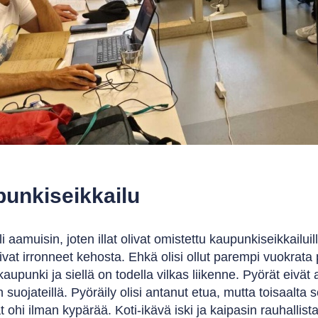
unkiseikkailu
i aamuisin, joten illat olivat omistettu kaupunkiseikkailuille
isivat irronneet kehosta. Ehkä olisi ollut parempi vuokr
kaupunki ja siellä on todella vilkas liikenne. Pyörät eivät
 suojateillä. Pyöräily olisi antanut etua, mutta toisaalta se
at ohi ilman kypärää. Koti-ikävä iski ja kaipasin rauhalli