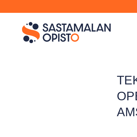
TE
OP
AM