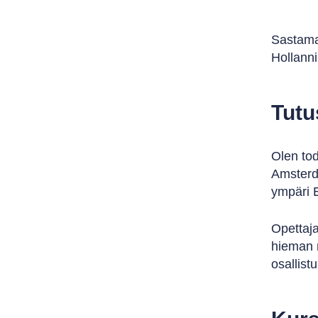
Sastama
Hollann
Tutu
Olen tod
Amsterda
ympäri 
Opettaja
hieman r
osallist