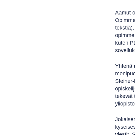
Aamut ol
Opimme l
tekstiä)
opimme k
kuten PD
sovelluk
Yhtenä 
monipuol
Steiner-
opiskel
tekevät 
yliopist
Jokaisen
kyseises
viestit.