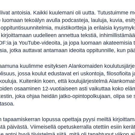
ivat antoisia. Kaikki kuulemani oli uutta. Tutustuimme mo
uomaan tekoälyn avulla podcasteja, lauluja, kuvia, esit
, oppituntisuunnitelmia, muistikortteja ja erilaisia kysymy
irjoittamaan uudelleen annettua tekstiä, inhimillistämään 
F:ia ja YouTube-videoita, ja jopa luomaan akateemisia 
sia, jotka auttavat antamaan ideoita oppitunnille, kun pä
aamuna kuulimme esityksen Alankomaiden koulutusjärjeste
isuus, jossa koulut edustavat eri uskontoja, filosofioita 
kouluja. Kuitenkin koen, että koulujärjestelmä Alankomaiss
ijoiden osaaminen 12-vuotiaiseen asti vaikuttaa koko e
testin, joka ohjaa heidän jatko-opintopolkujaan, olipa se 
otasoa.
 tapaamiskerran lopussa opettaja pyysi meiltä kirjoittamaa
tä päivästä. Viimeisellä opetuskerralla otettiin esiin keräty
 Se antoi hyvä tiivistelmä siitä, mitä oli tapahtunut viikon 