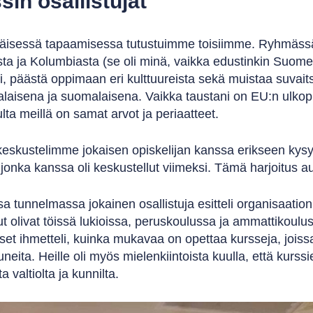
sin osallistujat
isessä tapaamisessa tutustuimme toisiimme. Ryhmässä ol
a ja Kolumbiasta (se oli minä, vaikka edustinkin Suomea!
i, päästä oppimaan eri kulttuureista sekä muistaa suvaits
laisena ja suomalaisena. Vaikka taustani on EU:n ulkopu
pulta meillä on samat arvot ja periaatteet.
eskustelimme jokaisen opiskelijan kanssa erikseen kysymy
 jonka kanssa oli keskustellut viimeksi. Tämä harjoitus a
 tunnelmassa jokainen osallistuja esitteli organisaation, 
ut olivat töissä lukioissa, peruskoulussa ja ammattikoulu
iset ihmetteli, kuinka mukavaa on opettaa kursseja, joissa
uneita. Heille oli myös mielenkiintoista kuulla, että kurss
a valtiolta ja kunnilta.