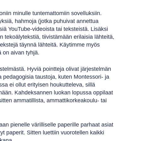
niin minulle tuntemattomiin sovelluksiin.
yksiä, hahmoja (jotka puhuivat annettua
ksiä YouTube-videoista tai teksteistä. Lisäksi
tekoälytekstiä, tiivistämään erilaisia lähteitä,
tekstejä täynnä lähteitä. Käytimme myös
ä on aivan tyhjä.
lmästä. Hyviä pointteja olivat järjestelmän
ja pedagogisia taustoja, kuten Montessori- ja
a ei ollut erityisen houkutteleva, sillä
lämään. Kahdeksannen luokan lopussa oppilaat
sitten ammatillista, ammattikorkeakoulu- tai
n pienelle värilliselle paperille parhaat asiat
t paperit. Sitten luettiin vuorotellen kaikki
aikana.