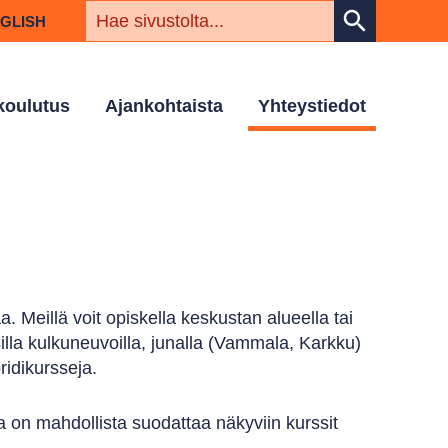
HAKUSAN
search
NGLISH
 koulutus
Ajankohtaista
Yhteystiedot
. Meillä voit opiskella keskustan alueella tai
illa kulkuneuvoilla, junalla (Vammala, Karkku)
ridikursseja.
 on mahdollista suodattaa näkyviin kurssit