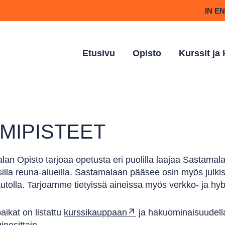
IN E
Etusivu
Opisto
Kurssit ja
IMIPISTEET
an Opisto tarjoaa opetusta eri puolilla laajaa Sastamalaa
illa reuna-alueilla. Sastamalaan pääsee osin myös julkis
-autolla. Tarjoamme tietyissä aineissa myös verkko- ja hyb
ikat on listattu
kurssikauppaan
ja hakuominaisuudella