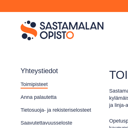
Yhteystiedot
TO
Toimipisteet
Sastamal
Anna palautetta
kylämäis
ja linja
Tietosuoja- ja rekisteriselosteet
Opetuspa
Saavutettavuusseloste