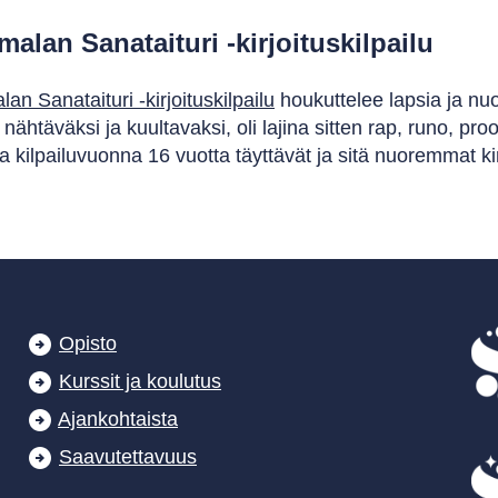
malan Sanataituri -kirjoituskilpailu
an Sanataituri -kirjoituskilpailu
houkuttelee lapsia ja n
 nähtäväksi ja kuultavaksi, oli lajina sitten rap, runo, pro
ua kilpailuvuonna 16 vuotta täyttävät ja sitä nuoremmat kirj
Opisto
Kurssit ja koulutus
Ajankohtaista
Saavutettavuus