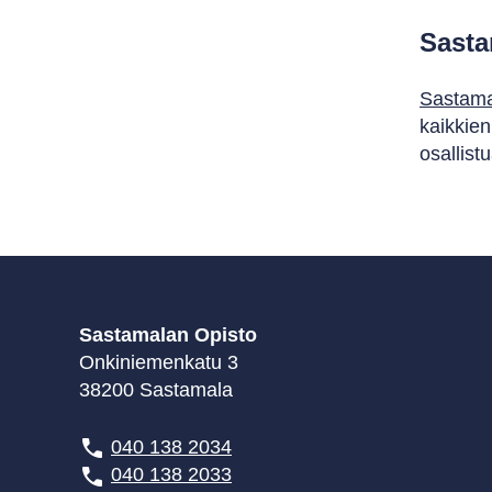
Sasta
Sastamal
kaikkien
osallist
Sastamalan Opisto
Onkiniemenkatu 3
38200 Sastamala
040 138 2034
040 138 2033