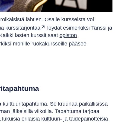
oikäisistä lähtien. Osalle kursseista voi
ua kurssitarjontaa
löydät esimerkiksi Tanssi ja
Kaikki lasten kurssit saat
opiston
rkiksi monille ruokakursseille pääsee
uritapahtuma
a kulttuuritapahtuma. Se kruunaa paikallisissa
oman jälkeisillä viikoilla. Tapahtuma tarjoaa
kuisia erilaisia kulttuuri- ja taidepainotteisia