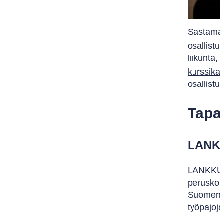
Sastamal
osallis
liikunta
kurssika
osallis
Tapa
LANKK
LANKK
peruskou
Suomen t
työpajoj