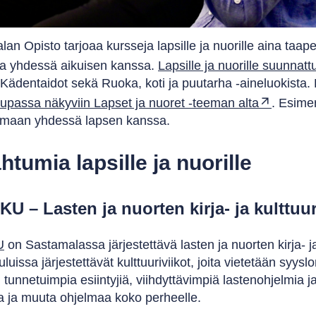
an Opisto tarjoaa kursseja lapsille ja nuorille aina taaper
tua yhdessä aikuisen kanssa.
Lapsille ja nuorille suunnatt
, Kädentaidot sekä Ruoka, koti ja puutarha -aineluokista. 
upassa näkyviin Lapset ja nuoret -teeman alta
. Esime
tumaan yhdessä lapsen kanssa.
htumia lapsille ja nuorille
U – Lasten ja nuorten kirja- ja kulttu
U
on Sastamalassa järjestettävä lasten ja nuorten kirja- j
luissa järjestettävät kulttuuriviikot, joita vietetään syysl
unnetuimpia esiintyjiä, viihdyttävimpiä lastenohjelmia ja lu
a ja muuta ohjelmaa koko perheelle.