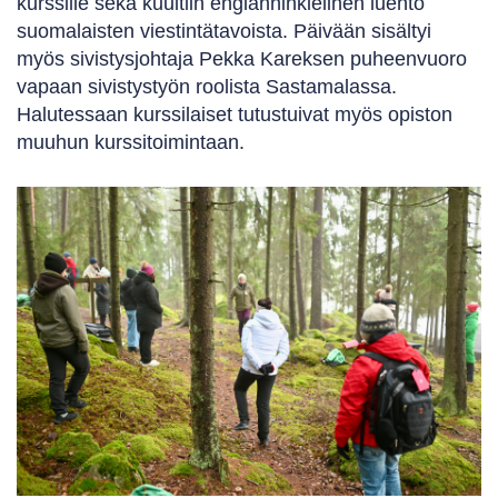
kurssille sekä kuultiin englanninkielinen luento
suomalaisten viestintätavoista. Päivään sisältyi
myös sivistysjohtaja Pekka Kareksen puheenvuoro
vapaan sivistystyön roolista Sastamalassa.
Halutessaan kurssilaiset tutustuivat myös opiston
muuhun kurssitoimintaan.