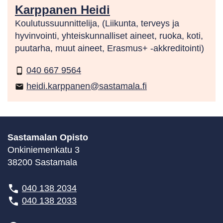
Karppanen Heidi
Koulutussuunnittelija, (Liikunta, terveys ja
hyvinvointi, yhteiskunnalliset aineet, ruoka, koti,
puutarha, muut aineet, Erasmus+ -akkreditointi)
040 667 9564
phone_android
heidi.karppanen@sastamala.fi
email
Sastamalan Opisto
Onkiniemenkatu 3
38200 Sastamala
040 138 2034
040 138 2033