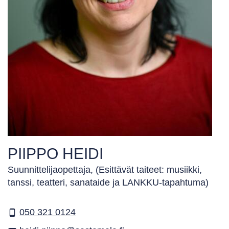
PIIPPO HEIDI
Suunnittelijaopettaja, (Esittävät taiteet: musiikki,
tanssi, teatteri, sanataide ja LANKKU-tapahtuma)
050 321 0124
phone_android