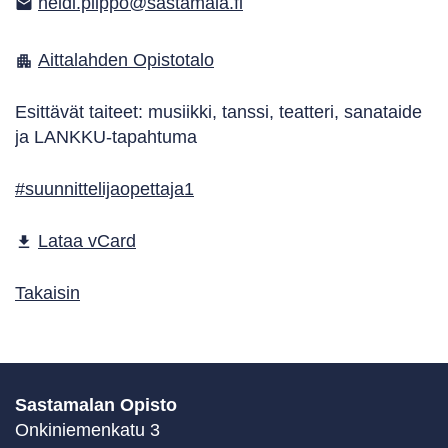
heidi.piippo@sastamala.fi
email
Aittalahden Opistotalo
apartment
Esittävät taiteet: musiikki, tanssi, teatteri, sanataide
ja LANKKU-tapahtuma
#suunnittelijaopettaja1
Lataa vCard
file_download
Takaisin
Sastamalan Opisto
Onkiniemenkatu 3