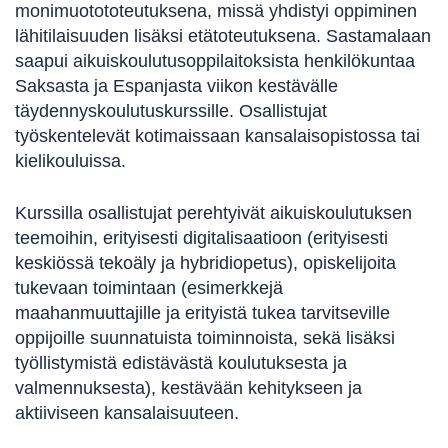
monimuotototeutuksena, missä yhdistyi oppiminen
lähitilaisuuden lisäksi etätoteutuksena. Sastamalaan
saapui aikuiskoulutusoppilaitoksista henkilökuntaa
Saksasta ja Espanjasta viikon kestävälle
täydennyskoulutuskurssille. Osallistujat
työskentelevät kotimaissaan kansalaisopistossa tai
kielikouluissa.
Kurssilla osallistujat perehtyivät aikuiskoulutuksen
teemoihin, erityisesti digitalisaatioon (erityisesti
keskiössä tekoäly ja hybridiopetus), opiskelijoita
tukevaan toimintaan (esimerkkejä
maahanmuuttajille ja erityistä tukea tarvitseville
oppijoille suunnatuista toiminnoista, sekä lisäksi
työllistymistä edistävästä koulutuksesta ja
valmennuksesta), kestävään kehitykseen ja
aktiiviseen kansalaisuuteen.