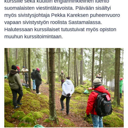
kurssille sekä kuultiin englanninkielinen luento
suomalaisten viestintätavoista. Päivään sisältyi
myös sivistysjohtaja Pekka Kareksen puheenvuoro
vapaan sivistystyön roolista Sastamalassa.
Halutessaan kurssilaiset tutustuivat myös opiston
muuhun kurssitoimintaan.