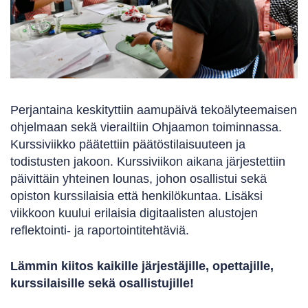
Perjantaina keskityttiin aamupäivä tekoälyteemaisen
ohjelmaan sekä vierailtiin Ohjaamon toiminnassa.
Kurssiviikko päätettiin päätöstilaisuuteen ja
todistusten jakoon. Kurssiviikon aikana järjestettiin
päivittäin yhteinen lounas, johon osallistui sekä
opiston kurssilaisia että henkilökuntaa. Lisäksi
viikkoon kuului erilaisia digitaalisten alustojen
reflektointi- ja raportointitehtäviä.
Lämmin kiitos kaikille järjestäjille, opettajille,
kurssilaisille sekä osallistujille!