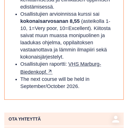
edistämisessä.
Osallistujien arvioinnissa kurssi sai
kokonaisarvosanan 8,55
(asteikolla 1-
10, 1=Very poor, 10=Excellent). Kiitosta
saivat muun muassa monipuolinen ja
laadukas ohjelma, oppilaitoksen
vastaanottava ja lämmin ilmapiiri sekä
kokonaisjärjestelyt.
Osallistujien raportti:
VHS Marburg-
Biedenkopf.
The next course will be held in
September/October 2026.
person
OTA YHTEYTTÄ