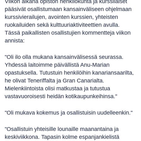
Viikon aikana opiston henkilökunta ja kurssilaiset
pääsivät osallistumaan kansainväliseen ohjelmaan
kurssivierailujen, avointen kurssien, yhteisten
ruokailuiden sekä kulttuuriaktiviteettien avulla.
Tässä paikallisten osallistujien kommentteja viikon
annista:
"Oli ilo olla mukana kansainvälisessä seurassa.
Yhdessä laitoimme päivällistä Anu-Marian
opastuksella. Tutustuin henkilöihin kanariansaarilta,
he olivat Teneriffalta ja Gran Canarialta.
Mielenkiintoista olisi matkustaa ja tutustua
vastavuoroisesti heidän kotikaupunkeihinsa."
"Oli mukava kokemus ja osallistuisin uudelleenkin."
"Osallistuin yhteisille lounaille maanantaina ja
keskiviikkona. Tapasin kolme espanjankielistä