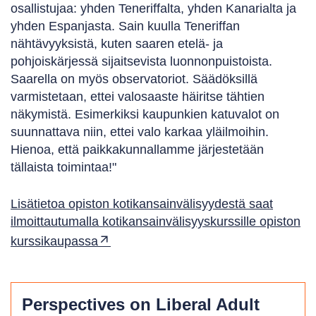
osallistujaa: yhden Teneriffalta, yhden Kanarialta ja
yhden Espanjasta. Sain kuulla Teneriffan
nähtävyyksistä, kuten saaren etelä- ja
pohjoiskärjessä sijaitsevista luonnonpuistoista.
Saarella on myös observatoriot. Säädöksillä
varmistetaan, ettei valosaaste häiritse tähtien
näkymistä. Esimerkiksi kaupunkien katuvalot on
suunnattava niin, ettei valo karkaa yläilmoihin.
Hienoa, että paikkakunnallamme järjestetään
tällaista toimintaa!"
Lisätietoa opiston kotikansainvälisyydestä saat
ilmoittautumalla kotikansainvälisyyskurssille opiston
kurssikaupassa
Perspectives on Liberal Adult