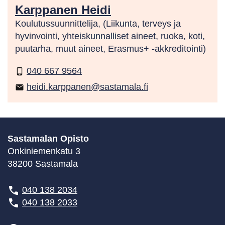
Karppanen Heidi
Koulutussuunnittelija, (Liikunta, terveys ja
hyvinvointi, yhteiskunnalliset aineet, ruoka, koti,
puutarha, muut aineet, Erasmus+ -akkreditointi)
040 667 9564
phone_android
heidi.karppanen@sastamala.fi
email
Sastamalan Opisto
Onkiniemenkatu 3
38200 Sastamala
040 138 2034
040 138 2033