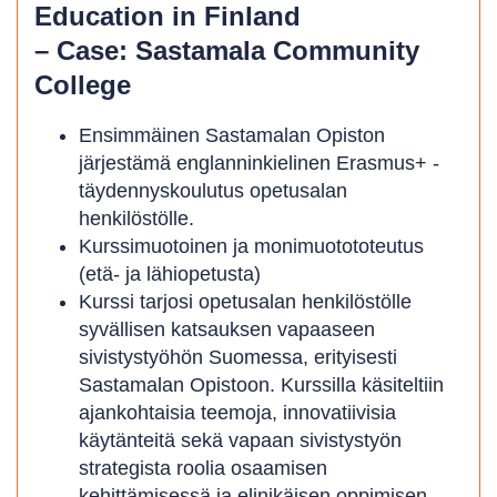
Education in Finland
– Case: Sastamala Community
College
Ensimmäinen Sastamalan Opiston
järjestämä englanninkielinen Erasmus+ -
täydennyskoulutus opetusalan
henkilöstölle.
Kurssimuotoinen ja monimuotototeutus
(etä- ja lähiopetusta)
Kurssi tarjosi opetusalan henkilöstölle
syvällisen katsauksen vapaaseen
sivistystyöhön Suomessa, erityisesti
Sastamalan Opistoon. Kurssilla käsiteltiin
ajankohtaisia teemoja, innovatiivisia
käytänteitä sekä vapaan sivistystyön
strategista roolia osaamisen
kehittämisessä ja elinikäisen oppimisen