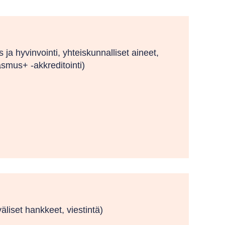
s ja hyvinvointi, yhteiskunnalliset aineet,
asmus+ -akkreditointi)
äliset hankkeet, viestintä)