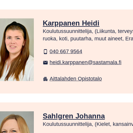
Karppanen Heidi
Koulutussuunnittelija, (Liikunta, tervey
ruoka, koti, puutarha, muut aineet, Er
040 667 9564
phone_android
heidi.karppanen@sastamala.fi
email
Aittalahden Opistotalo
apartment
Sahlgren Johanna
Koulutussuunnittelija, (Kielet, kansainv