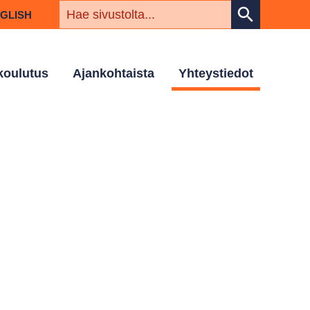
HAKUSAN
search
NGLISH
 koulutus
Ajankohtaista
Yhteystiedot