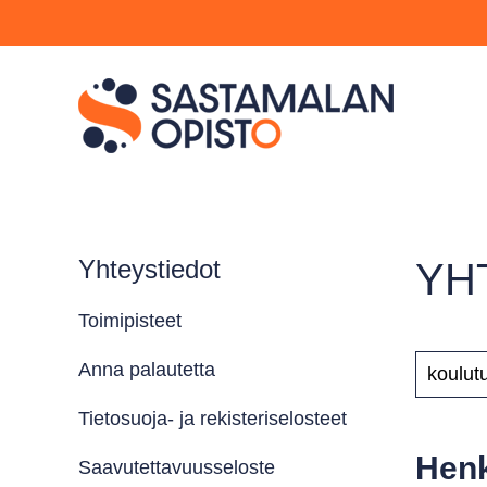
Yhteystiedot
YH
Toimipisteet
HAKUSAN
Anna palautetta
Tietosuoja- ja rekisteriselosteet
Henk
Saavutettavuusseloste