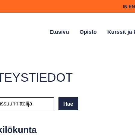
IN E
Etusivu
Opisto
Kurssit ja
TEYSTIEDOT
A(T)
ilökunta