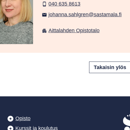
040 635 8613
phone_android
johanna.sahlgren@sastamala.fi
email
Aittalahden Opistotalo
apartment
Opisto
Kurssit ja koulutus