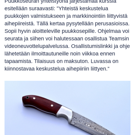
Puukkoseuran yhteistyönä järjestämää kurssia
esitellään suraavasti: ”Yhteistä keskustelua
puukkojen valmistukseen ja markkinointiin liittyvistä
aihepiireistä. Tällä kertaa pysytellään perusasioissa.
Sopii hyvin aloitteleville puukkosepille. Ohjelmaa voi
seurata ja siihen voi halutessaan osallistua Teamsin
videoneuvottelupalvelussa. Osallistumislinkki ja ohje
lähetetään ilmoittautuneille noin viikkoa ennen
tapaamista. Tilaisuus on maksuton. Luvassa on
kiinnostavaa keskustelua aihepiiriin liittyen.”