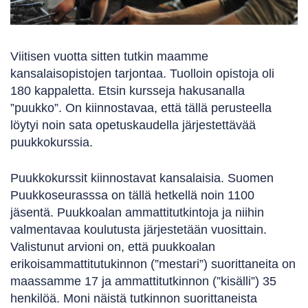
Viitisen vuotta sitten tutkin maamme
kansalaisopistojen tarjontaa. Tuolloin opistoja oli
180 kappaletta. Etsin kursseja hakusanalla
”puukko”. On kiinnostavaa, että tällä perusteella
löytyi noin sata opetuskaudella järjestettävää
puukkokurssia.
Puukkokurssit kiinnostavat kansalaisia. Suomen
Puukkoseurasssa on tällä hetkellä noin 1100
jäsentä. Puukkoalan ammattitutkintoja ja niihin
valmentavaa koulutusta järjestetään vuosittain.
Valistunut arvioni on, että puukkoalan
erikoisammattitutukinnon (”mestari”) suorittaneita on
maassamme 17 ja ammattitutkinnon (”kisälli”) 35
henkilöä. Moni näistä tutkinnon suorittaneista