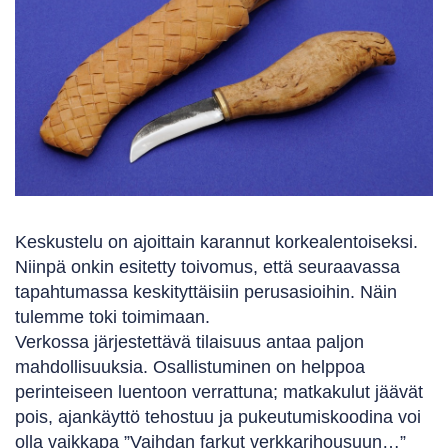
Keskustelu on ajoittain karannut korkealentoiseksi.
Niinpä onkin esitetty toivomus, että seuraavassa
tapahtumassa keskityttäisiin perusasioihin. Näin
tulemme toki toimimaan.
Verkossa järjestettävä tilaisuus antaa paljon
mahdollisuuksia. Osallistuminen on helppoa
perinteiseen luentoon verrattuna; matkakulut jäävät
pois, ajankäyttö tehostuu ja pukeutumiskoodina voi
olla vaikkapa ”Vaihdan farkut verkkarihousuun…”