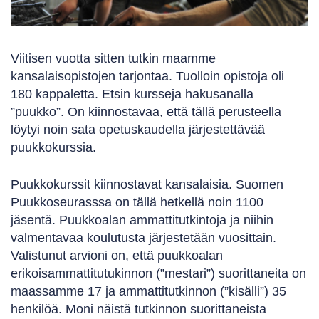
Viitisen vuotta sitten tutkin maamme
kansalaisopistojen tarjontaa. Tuolloin opistoja oli
180 kappaletta. Etsin kursseja hakusanalla
”puukko”. On kiinnostavaa, että tällä perusteella
löytyi noin sata opetuskaudella järjestettävää
puukkokurssia.
Puukkokurssit kiinnostavat kansalaisia. Suomen
Puukkoseurasssa on tällä hetkellä noin 1100
jäsentä. Puukkoalan ammattitutkintoja ja niihin
valmentavaa koulutusta järjestetään vuosittain.
Valistunut arvioni on, että puukkoalan
erikoisammattitutukinnon (”mestari”) suorittaneita on
maassamme 17 ja ammattitutkinnon (”kisälli”) 35
henkilöä. Moni näistä tutkinnon suorittaneista