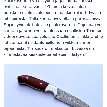
Puukkoseuran yhteistyönä järjestämää kurssia
esitellään suraavasti: ”Yhteistä keskustelua
puukkojen valmistukseen ja markkinointiin liittyvistä
aihepiireistä. Tällä kertaa pysytellään perusasioissa.
Sopii hyvin aloitteleville puukkosepille. Ohjelmaa voi
seurata ja siihen voi halutessaan osallistua Teamsin
videoneuvottelupalvelussa. Osallistumislinkki ja ohje
lähetetään ilmoittautuneille noin viikkoa ennen
tapaamista. Tilaisuus on maksuton. Luvassa on
kiinnostavaa keskustelua aihepiiriin liittyen.”