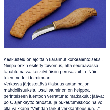
Keskustelu on ajoittain karannut korkealentoiseksi.
Niinpä onkin esitetty toivomus, että seuraavassa
tapahtumassa keskityttäisiin perusasioihin. Näin
tulemme toki toimimaan.
Verkossa järjestettävä tilaisuus antaa paljon
mahdollisuuksia. Osallistuminen on helppoa
perinteiseen luentoon verrattuna; matkakulut jäävät
pois, ajankäyttö tehostuu ja pukeutumiskoodina voi
olla vaikkapa ”Vaihdan farkut verkkarihousuun…”