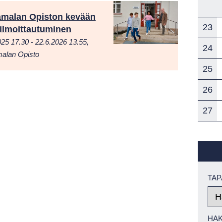
amalan Opiston kevään
23
ilmoittautuminen
025 17.30 - 22.6.2026 13.55,
24
alan Opisto
25
26
27
TA
HA