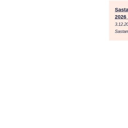
Sast
2026 
3.12.2
Sastam