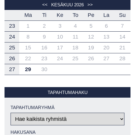
<<
KESÄKUU 2026
>>
Ma
Ti
Ke
To
Pe
La
Su
23
1
2
3
4
5
6
7
24
8
9
10
11
12
13
14
25
15
16
17
18
19
20
21
26
22
23
24
25
26
27
28
27
29
30
TAPAHTUMAHAKU
TAPAHTUMARYHMÄ
HAKUSANA