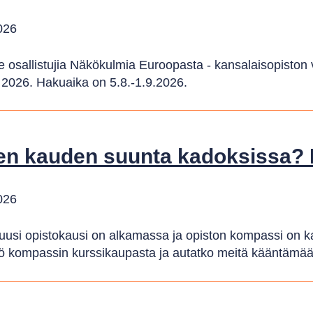
026
sallistujia Näkökulmia Euroopasta - kansalaisopiston v
 2026. Hakuaika on 5.8.-1.9.2026.
n kauden suunta kadoksissa? E
026
 uusi opistokausi on alkamassa ja opiston kompassi on 
ö kompassin kurssikaupasta ja autatko meitä kääntämä