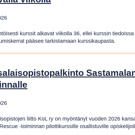
026
öisesti kurssit alkavat viikolla 36, ellei kurssin tiedoiss
umiskerrat pääsee tarkistamaan kurssikaupasta.
alaisopistopalkinto Sastamalan
innalle
026
isopistojen liitto KoL ry on myöntänyt vuoden 2026 kans
escue -toiminnan pilottikurssille osallistuville opiskelijoil