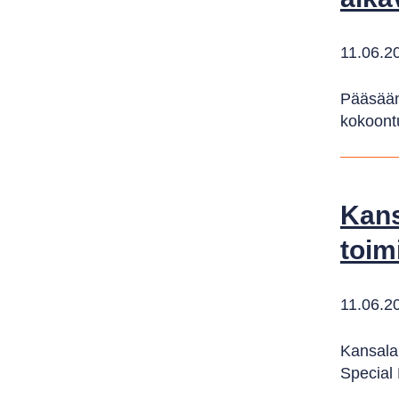
11.06.2
Pääsäänt
kokoont
Kans
toim
11.06.2
Kansala
Special R