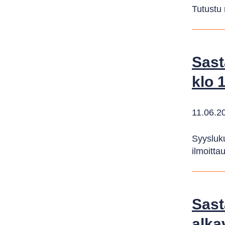
Tutustu 
Sast
klo 
11.06.2
Syysluk
ilmoitta
Sast
alkav