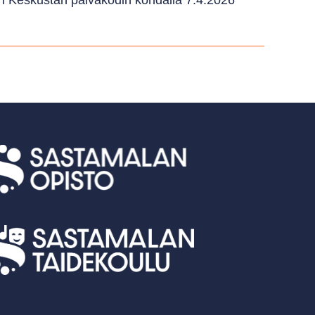
 Keskustan päiväkodin kohdalla 7.4.2026