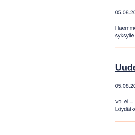
05.08.2
Haemme o
syksylle
Uude
05.08.2
Voi ei –
Löydätk