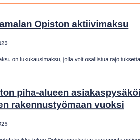
amalan Opiston aktiivimaksu
026
aksu on lukukausimaksu, jolla voit osallistua rajoituksetta
ton piha-alueen asiakaspysäköin
en rakennustyömaan vuoksi
026