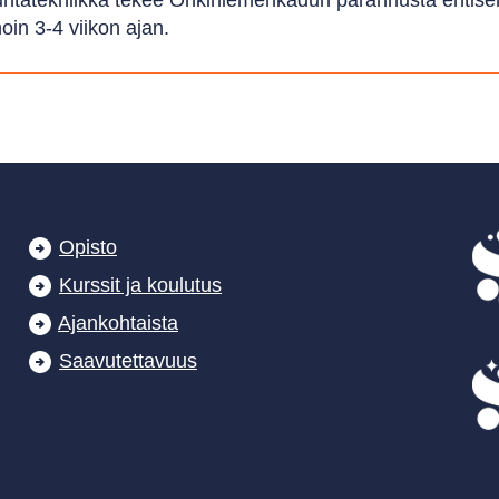
ntatekniikka tekee Onkiniemenkadun parannusta entisen
oin 3-4 viikon ajan.
Opisto
Kurssit ja koulutus
Ajankohtaista
Saavutettavuus