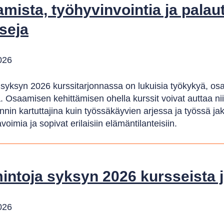
mista, työhyvinvointia ja palau
seja
026
syksyn 2026 kurssitarjonnassa on lukuisia työkykyä, osaa
. Osaamisen kehittämisen ohella kurssit voivat auttaa n
nnin kartuttajina kuin työssäkäyvien arjessa ja työssä ja
avoimia ja sopivat erilaisiin elämäntilanteisiin.
intoja syksyn 2026 kursseista j
026