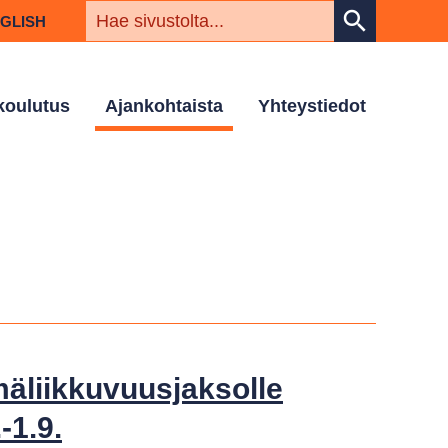
HAKUSAN
search
NGLISH
 koulutus
Ajankohtaista
Yhteystiedot
äliikkuvuusjaksolle
-1.9.