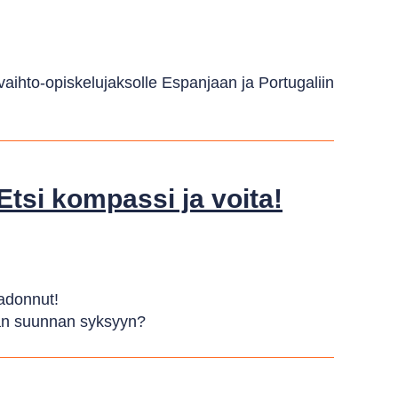
aihto-opiskelujaksolle Espanjaan ja Portugaliin
tsi kompassi ja voita!
kadonnut!
än suunnan syksyyn?