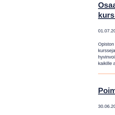
Osaa
kurs
01.07.2
Opiston 
kursseja
hyvinvoi
kaikille 
Poim
30.06.2