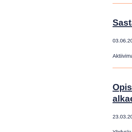
Sast
03.06.2
Aktiivim
Opis
alka
23.03.2