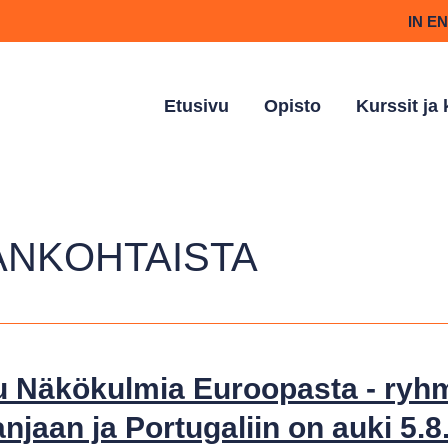
IN E
Etusivu
Opisto
Kurssit ja
ANKOHTAISTA
 Näkökulmia Euroopasta - ryhm
njaan ja Portugaliin on auki 5.8.