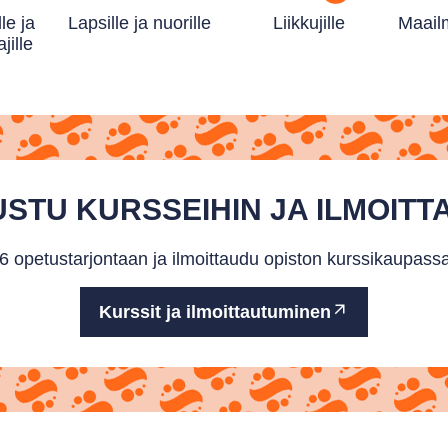
lle ja
Lapsille ja nuorille
Liikkujille
Maailm
jille
STU KURSSEIHIN JA ILMOIT
 opetustarjontaan ja ilmoittaudu opiston kurssikaupassa
Kurssit ja ilmoittautuminen