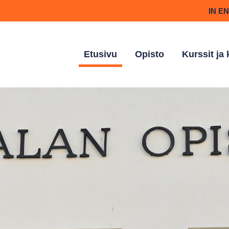
IN E
Etusivu
Opisto
Kurssit ja