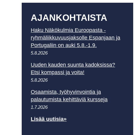
AJAN­KOHTAISTA
Haku Näkökulmia Euroopasta -
ryhmäliikkuvuusjaksolle Espanjaan ja
Portugaliin on auki 5.8.-1.9.
5.8.2026
Uuden kauden suunta kadoksissa?
Etsi kompassi ja voita!
5.8.2026
Osaamista, työhyvinvointia ja
palautumista kehittäviä kursseja
1.7.2026
Lisää uutisia»