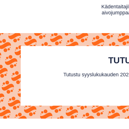
Käden­taitaji
aivo­jumppaa
TUTU
Tutustu syyslukukauden 2026