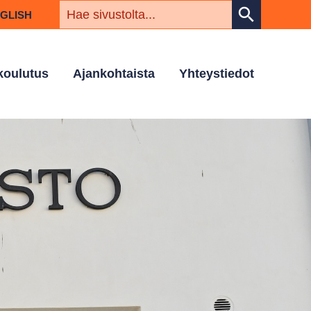
HAKUSAN
search
NGLISH
 koulutus
Ajankohtaista
Yhteystiedot