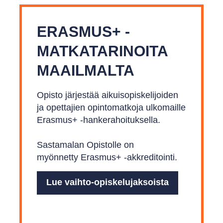
ERASMUS+ -
MATKA­TARINOITA
MAAILMALTA
Opisto järjestää aikuisopiskelijoiden
ja opettajien opintomatkoja ulkomaille
Erasmus+ -hankerahoituksella.
Sastamalan Opistolle on
myönnetty Erasmus+ -akkreditointi.
Lue vaihto-opiskelujaksoista