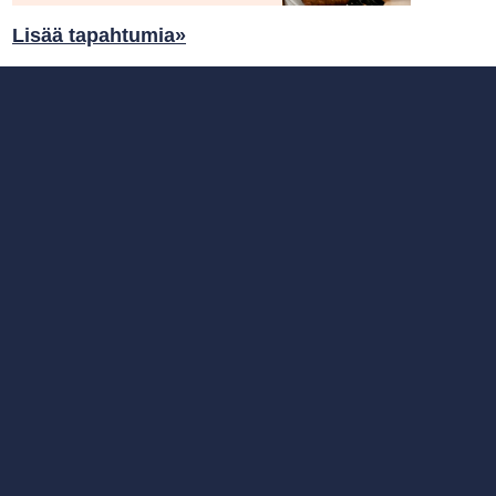
Lisää tapahtumia»
Tilaa opiston uutiskirje
sta teemoista