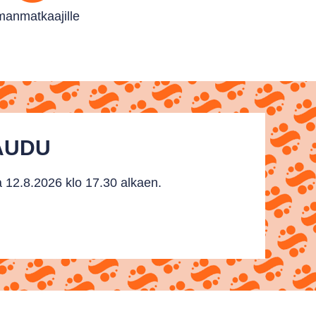
an­matkaajille
TAUDU
 12.8.2026 klo 17.30 alkaen.