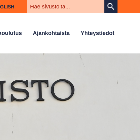
HAKUSAN
search
NGLISH
 koulutus
Ajankohtaista
Yhteystiedot