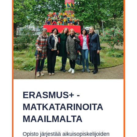
ERASMUS+ -
MATKA­TARINOITA
MAAILMALTA
Opisto järjestää aikuisopiskelijoiden