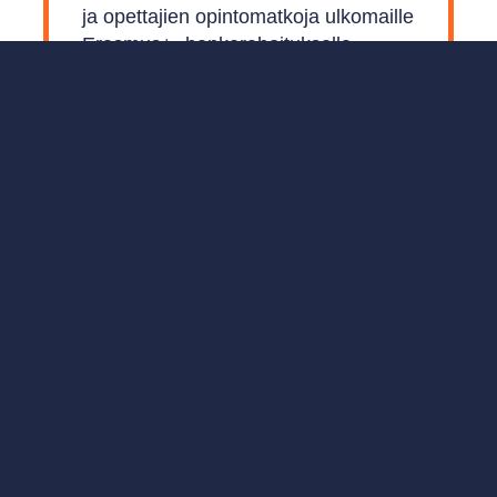
ja opettajien opintomatkoja ulkomaille
Erasmus+ -hankerahoituksella.
Sastamalan Opistolle on
myönnetty Erasmus+ -akkreditointi.
Lue vaihto-opiskelujaksoista
 Lue henkilökuntamme blogikirjoituksia ajankohtaisi