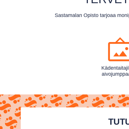
Sastamalan Opisto tarjoaa monip
Käden­taitaji
aivo­jumppaa
TUTU