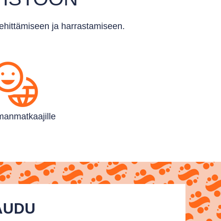
kehittämiseen ja harrastamiseen.
an­matkaajille
TAUDU