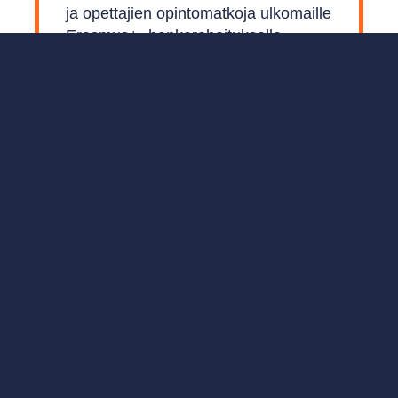
ja opettajien opintomatkoja ulkomaille
Erasmus+ -hankerahoituksella.
Sastamalan Opistolle on
myönnetty Erasmus+ -akkreditointi.
Lue vaihto-opiskelujaksoista
 Lue henkilökuntamme blogikirjoituksia ajankohtaisi