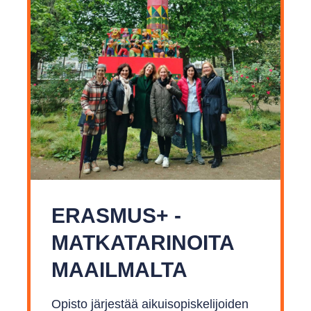
ERASMUS+ -
MATKA­TARINOITA
MAAILMALTA
Opisto järjestää aikuisopiskelijoiden