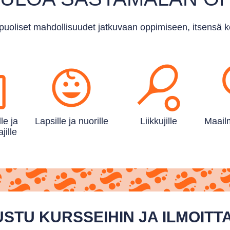
uoliset mahdollisuudet jatkuvaan oppimiseen, itsensä 
lle ja
Lapsille ja nuorille
Liikkujille
Maailm
jille
STU KURSSEIHIN JA ILMOIT