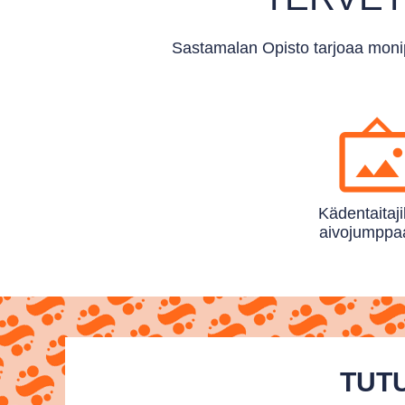
Sastamalan Opisto tarjoaa monip
Käden­taitaji
aivo­jumppaa
TUTU