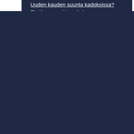
Uuden kauden suunta kadoksissa?
Etsi kompassi ja voita!
5.8.2026
Osaamista, työhyvinvointia ja
palautumista kehittäviä kursseja
1.7.2026
Lisää uutisia»
Toivo kurssia
Opeblogi: