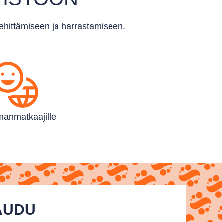
kehittämiseen ja harrastamiseen.
an­matkaajille
TAUDU