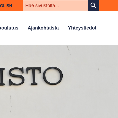
HAKUSAN
search
NGLISH
 koulutus
Ajankohtaista
Yhteystiedot