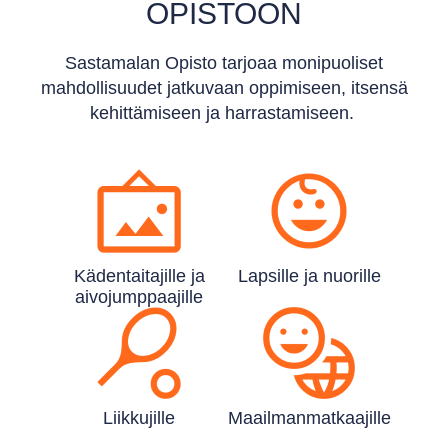
OPISTOON
Sastamalan Opisto tarjoaa monipuoliset
mahdollisuudet jatkuvaan oppimiseen, itsensä
kehittämiseen ja harrastamiseen.
Käden­taitajille ja
Lapsille ja nuorille
aivo­jumppaajille
Liikkujille
Maailman­matkaajille