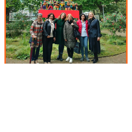
ERASMUS+ -MATKA­
TARINOITA MAAILMALTA
Opisto järjestää aikuisopiskelijoiden ja
opettajien opintomatkoja ulkomaille
Erasmus+ -hankerahoituksella.