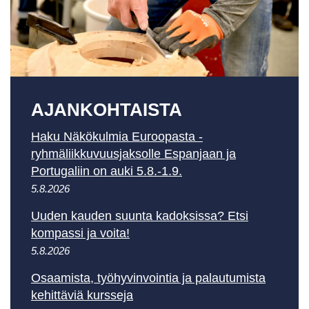
AJAN­KOHTAISTA
Haku Näkökulmia Euroopasta -
ryhmäliikkuvuusjaksolle Espanjaan ja
Portugaliin on auki 5.8.-1.9.
5.8.2026
Uuden kauden suunta kadoksissa? Etsi
kompassi ja voita!
5.8.2026
Osaamista, työhyvinvointia ja palautumista
kehittäviä kursseja