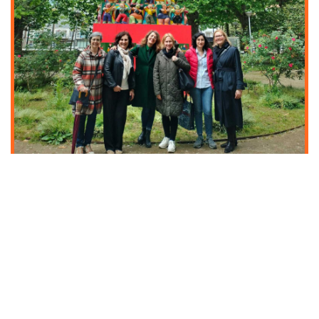
ERASMUS+ -MATKA­
TARINOITA MAAILMALTA
Opisto järjestää aikuisopiskelijoiden ja
opettajien opintomatkoja ulkomaille
Erasmus+ -hankerahoituksella.