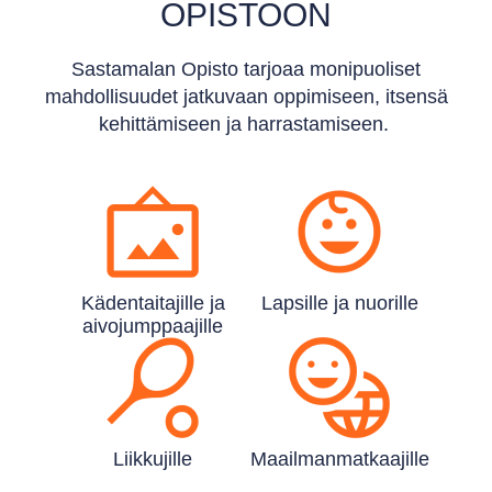
OPISTOON
Sastamalan Opisto tarjoaa monipuoliset
mahdollisuudet jatkuvaan oppimiseen, itsensä
kehittämiseen ja harrastamiseen.
Käden­taitajille ja
Lapsille ja nuorille
aivo­jumppaajille
Liikkujille
Maailman­matkaajille