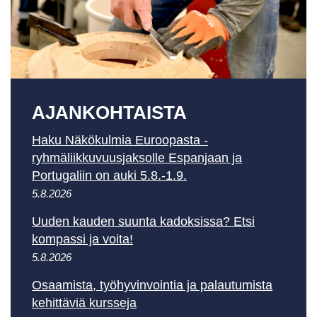
AJAN­KOHTAISTA
Haku Näkökulmia Euroopasta -
ryhmäliikkuvuusjaksolle Espanjaan ja
Portugaliin on auki 5.8.-1.9.
5.8.2026
Uuden kauden suunta kadoksissa? Etsi
kompassi ja voita!
5.8.2026
Osaamista, työhyvinvointia ja palautumista
kehittäviä kursseja